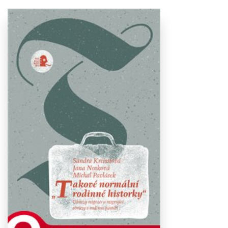
Stáhnout
obálku
19.92 KB