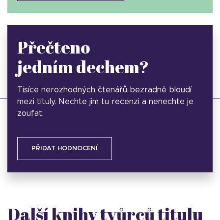
Přečteno
jedním dechem?
Tisíce nerozhodných čtenářů bezradně bloudí
mezi tituly. Nechte jim tu recenzi a nenechte je
zoufat.
PŘIDAT HODNOCENÍ
Další knihy tvůrců titulu