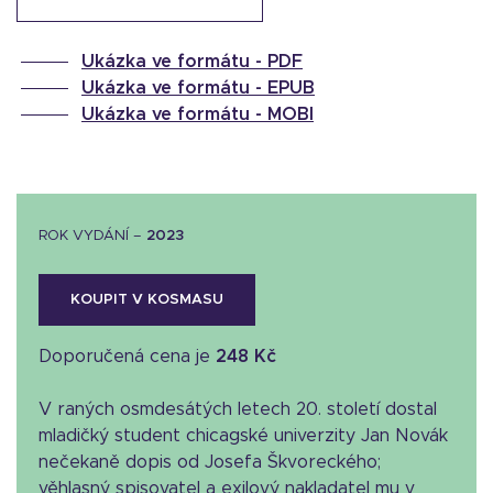
Ukázka ve formátu -
PDF
Ukázka ve formátu -
EPUB
Ukázka ve formátu -
MOBI
ROK VYDÁNÍ –
2023
KOUPIT V KOSMASU
Doporučená cena je
248 Kč
V raných osmdesátých letech 20. století dostal
mladičký student chicagské univerzity Jan Novák
nečekaně dopis od Josefa Škvoreckého;
věhlasný spisovatel a exilový nakladatel mu v