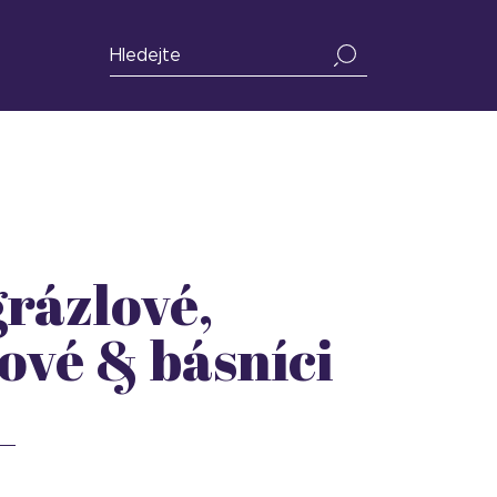
rázlové,
lové & básníci