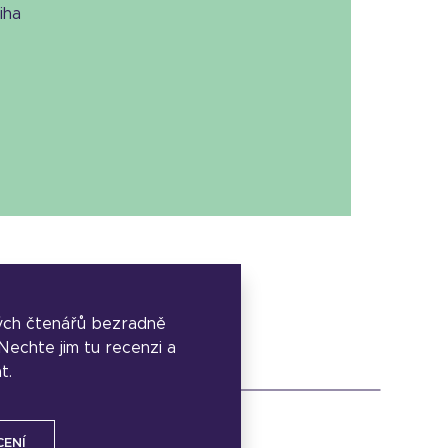
niha
ých čtenářů bezradně
. Nechte jim tu recenzi a
t.
CENÍ