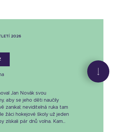
TLETÍ 2026
Z
na
hoval Jan Novák svou
y, aby se jeho děti naučily
ávě zanikal; neviditelná ruka tam
le žáci hokejové školy už jeden
 získali pár dnů volna. Kam...