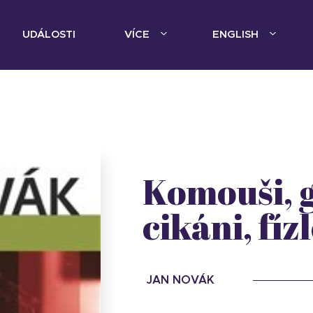
UDÁLOSTI
VÍCE
ENGLISH
Komouši, g
cikáni, fíz
JAN NOVÁK