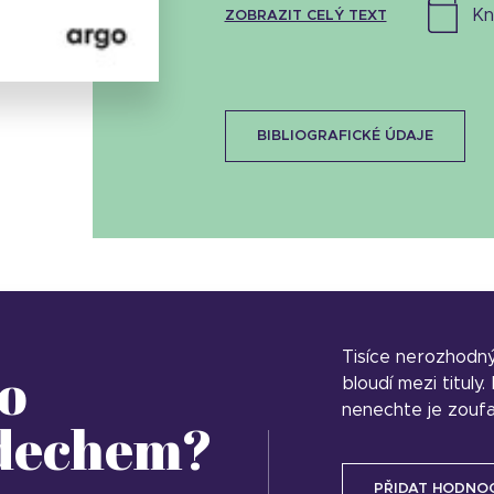
Stáhnout obálku
k
ZOBRAZIT CELÝ TEXT
16.96 KB
BIBLIOGRAFICKÉ ÚDAJE
Tisíce nerozhodn
o
bloudí mezi tituly
nenechte je zoufa
 dechem?
PŘIDAT HODNO