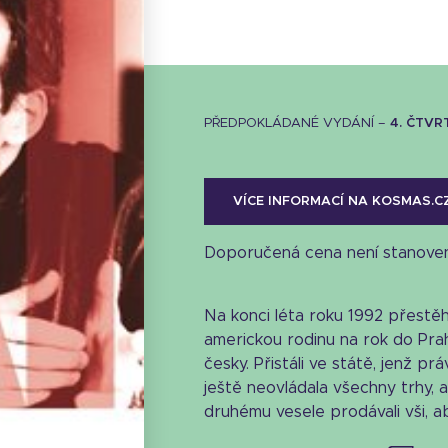
PŘEDPOKLÁDANÉ VYDÁNÍ –
4. ČTVR
VÍCE INFORMACÍ NA KOSMAS.C
Doporučená cena není stanove
Na konci léta roku 1992 přestě
americkou rodinu na rok do Prah
česky. Přistáli ve státě, jenž pr
ještě neovládala všechny trhy, a
druhému vesele prodávali vši, aby