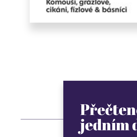
Přečten
jedním