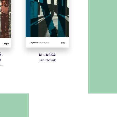
 -
ALJAŠKA
A
Jan Novák
..