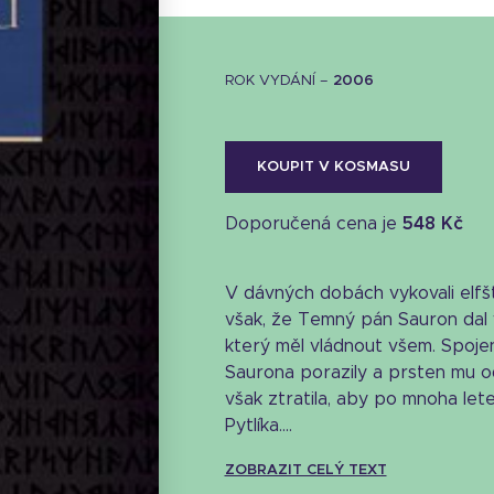
ROK VYDÁNÍ –
2006
KOUPIT V KOSMASU
Doporučená cena je
548 Kč
V dávných dobách vykovali elfští
však, že Temný pán Sauron dal v
který měl vládnout všem. Spojen
Saurona porazily a prsten mu o
však ztratila, aby po mnoha let
Pytlíka....
Stáhnout obálku
ZOBRAZIT CELÝ TEXT