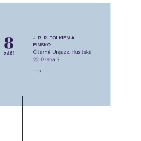
8
J. R. R. TOLKIEN A
FINSKO
Čítárně Unijazz, Husitská
ZÁŘÍ
22, Praha 3