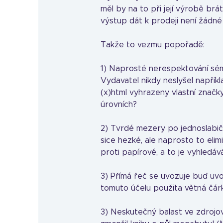
měl by na to při její výrobě brá
výstup dát k prodeji není žádné 
Takže to vezmu popořadě:
1) Naprosté nerespektování séma
Vydavatel nikdy neslyšel napřík
(x)html vyhrazeny vlastní značky
úrovních?
2) Tvrdé mezery po jednoslabič
sice hezké, ale naprosto to elim
proti papírové, a to je vyhledává
3) Přímá řeč se uvozuje buď uv
tomuto účelu použita větná čárk
3) Neskutečný balast ve zdrojo