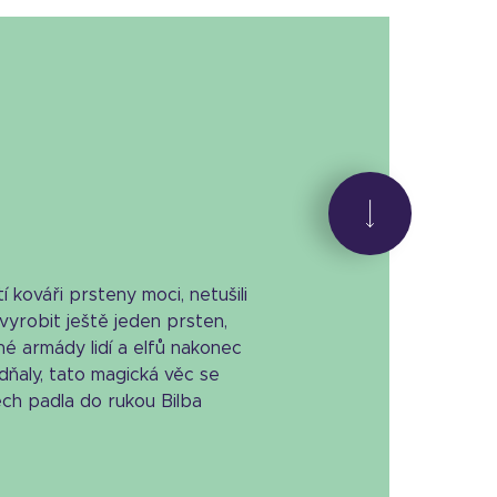
 kováři prsteny moci, netušili
yrobit ještě jeden prsten,
é armády lidí a elfů nakonec
dňaly, tato magická věc se
ech padla do rukou Bilba