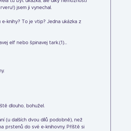
Měla tu být ukázka, ale díky nemožnosti
veru!) jsem ji vynechal.
 e-knihy? To je vtip? Jedna ukázka z
avej elf nebo špinavej tark.(1)...
hy.
ště dlouho, bohužel.
ní (u dalších dvou dílů podobně), než
ána prstenů do své e-knihovny. Příště si