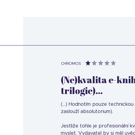
CHROMOS
(Ne)kvalita e-knih
trilogie)...
(...) Hodnotím pouze technickou 
zaslouží absolutorium).
Jestliže tohle je profesionální k
myslet. Vydavatel by si měl uvě