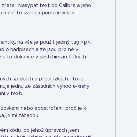
t zřetel. Nasypat text do Calibre a jeho
umění, to svede i pouliční lampa.
ntiky, na vše je použit jediný tag <p>.
lad o nadpisech a že jsou pro ně v
, a to dokonce v šesti hierarchických
ných spojkách a předložkách - to je
inuje jednu ze zásadních výhod e-knihy
ní v textu.
ozovkami nebo apostrofem, proč je k
a, je mi záhadou.
vém kódu, po jehož úpravách jsem