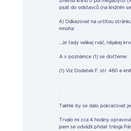
zmenšil knihu o půl megabytu! (
psát do odstavců (na knižním ser
4) Odkazovat na určitou stránku
mnoha:
...Je tady velikej rváč, nějakej krv
A v poznámce (1) se dočteme:
(1) Viz Dodatek F, str. 480 e-kni
.
.
.
Takhle by se dalo pokračovat je
Trvalo mi cca 4 hodiny opravová
jsem se odvážil přidat trilogii P