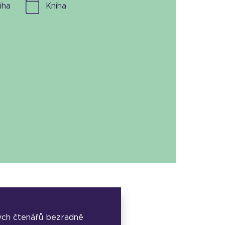
niha
kniha
ých čtenářů bezradně