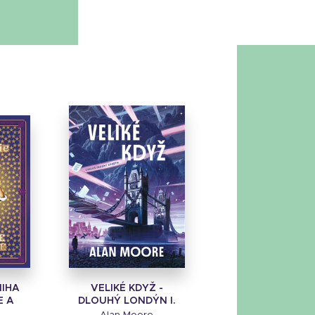
NIHA
VELIKÉ KDYŽ -
E A
DLOUHÝ LONDÝN I.