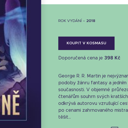
ROK VYDÁNÍ –
2018
KOUPIT V KOSMASU
Doporučená cena je
398 Kč
George R. R. Martin je nejvýzn
podoby žánru fantasy a jedním 
současnosti. V objemné průřezo
čtenářům souhrn svých kratších 
odkrývá autorovu vzrušující ce
po cenami zahrnovaného mistra
Stáhnout obálku
těšit...
19.35 KB