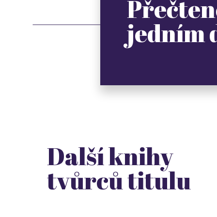
Přečten
jedním
Další knihy
tvůrců titulu