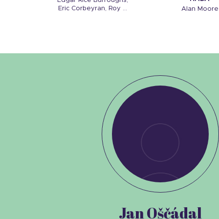
Edgar Rice Burroughs,
Eric Corbeyran, Roy ...
Alan Moore
Jan Oščádal