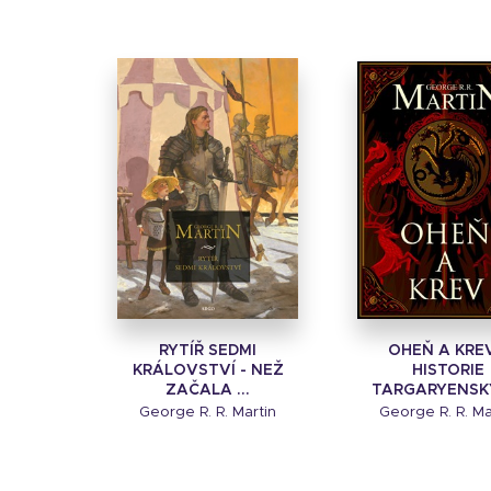
RYTÍŘ SEDMI
OHEŇ A KREV
KRÁLOVSTVÍ - NEŽ
HISTORIE
ZAČALA ...
TARGARYENSKÝ
George R. R. Martin
George R. R. Ma