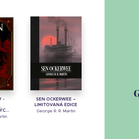
G
 -
SEN OCKERWEE –
LIMITOVANÁ EDICE
C...
George R. R. Martin
rtin