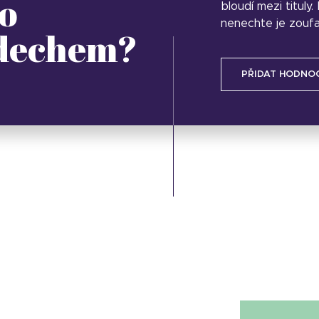
o
bloudí mezi tituly
nenechte je zoufa
 dechem?
PŘIDAT HODNO