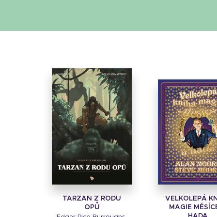
TARZAN Z RODU
VELKOLEPÁ K
OPŮ
MAGIE MĚSÍC
HADA