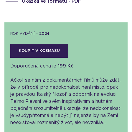
Ukázka ve formátu -
PDF
ROK VYDÁNÍ –
2024
KOUPIT V KOSMASU
Doporučená cena je
199 Kč
Ačkoli se nám z dokumentárních filmů může zdát,
že v přírodě pro nedokonalost není místo, opak
je pravdou. Italský filozof a odborník na evoluci
Telmo Pievani ve svém inspirativním a hutném
pojednání srozumitelně ukazuje, že nedokonalost
je všudypřítomná a nebýt jí, nejenže by na Zemi
neexistoval rozmanitý život, ale nevznikla...