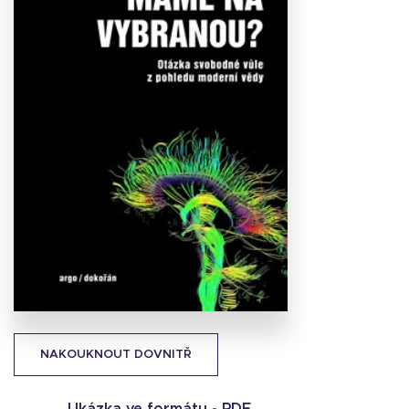
Stáhnout
obálku
19.73 KB
NAKOUKNOUT DOVNITŘ
Ukázka ve formátu -
PDF