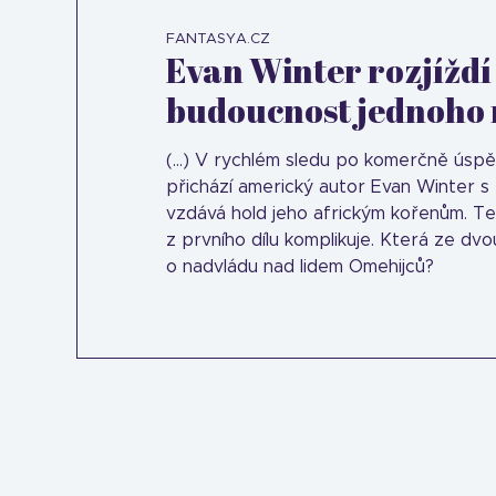
FANTASYA.CZ
Evan Winter rozjíždí
budoucnost jednoho
(...) V rychlém sledu po komerčně ús
přichází americký autor Evan Winter s
vzdává hold jeho africkým kořenům. T
z prvního dílu komplikuje. Která ze dv
o nadvládu nad lidem Omehijců?