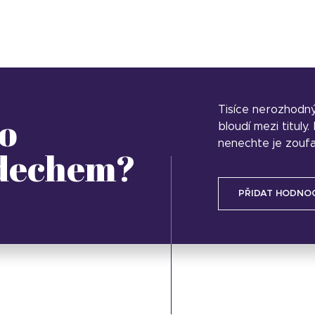
Tisíce nerozhodn
o
bloudí mezi tituly
nenechte je zoufa
 dechem?
PŘIDAT HODNO