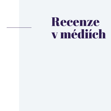
Recenze
v médiích