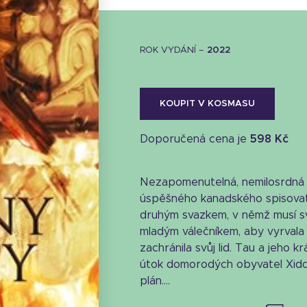
ROK VYDÁNÍ –
2022
KOUPIT V KOSMASU
Doporučená cena je
598 Kč
Nezapomenutelná, nemilosrdná 
úspěšného kanadského spisovat
druhým svazkem, v němž musí svr
mladým válečníkem, aby vyrvala 
zachránila svůj lid. Tau a jeho k
Stáhnout obálku
útok domorodých obyvatel Xidd
plán....
32.4 KB