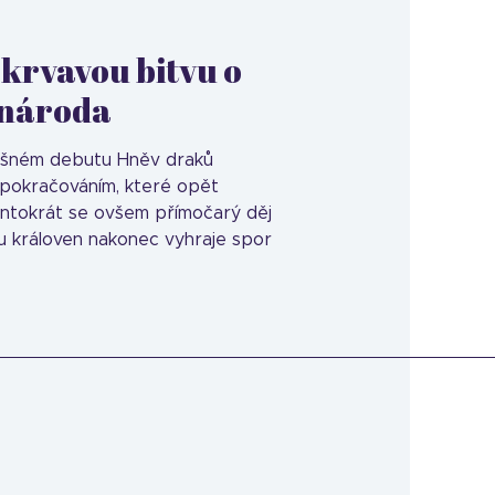
 krvavou bitvu o
 národa
pěšném debutu Hněv draků
 pokračováním, které opět
entokrát se ovšem přímočarý děj
ou královen nakonec vyhraje spor