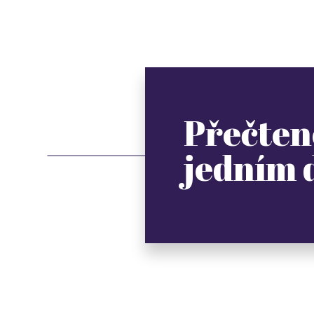
Přečten
jedním