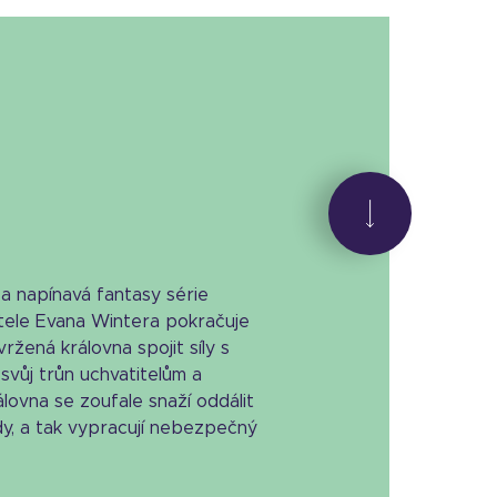
a napínavá fantasy série
ele Evana Wintera pokračuje
žená královna spojit síly s
svůj trůn uchvatitelům a
rálovna se zoufale snaží oddálit
y, a tak vypracují nebezpečný