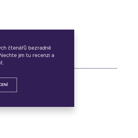
ých čtenářů bezradně
. Nechte jim tu recenzi a
t.
CENÍ