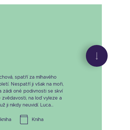
chová, spatří za mlhavého
letí. Nespatří ji však na moři,
a zádi oné podivnosti se skví
zvědavosti, na loď vyleze a
 ji nikdy neuvidí. Luca...
l. kniha
kniha