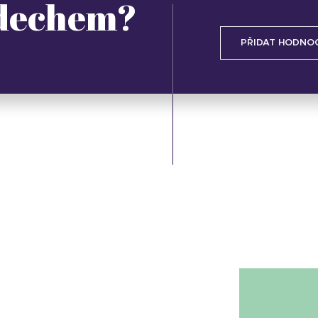
 dechem?
PŘIDAT HODNO