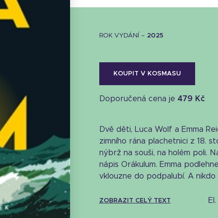
ROK VYDÁNÍ –
2025
KOUPIT V KOSMASU
Doporučená cena je
479 Kč
Dvě děti, Luca Wolf a Emma Rei
zimního rána plachetnici z 18. sto
nýbrž na souši, na holém poli. N
nápis Orákulum. Emma podlehne 
vklouzne do podpalubí. A nikdo už
e
ZOBRAZIT CELÝ TEXT