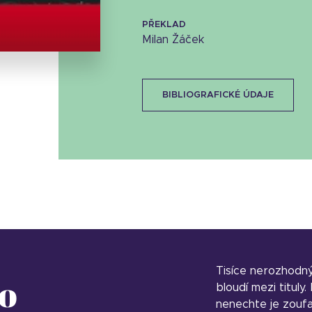
Stáhnout obálku
36.83 KB
PŘEKLAD
Milan Žáček
BIBLIOGRAFICKÉ ÚDAJE
Tisíce nerozhodn
o
bloudí mezi tituly
nenechte je zoufa