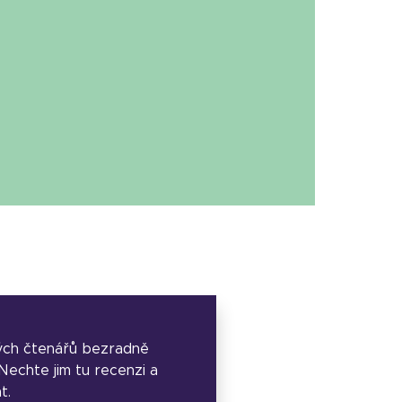
ých čtenářů bezradně
. Nechte jim tu recenzi a
t.