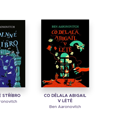
É STŘÍBRO
CO DĚLALA ABIGAIL
V LÉTĚ
ronovitch
Ben Aaronovitch