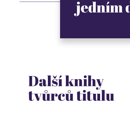
jedním
Další knihy
tvůrců titulu