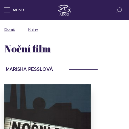
MENU
Domů
Knihy
Noční film
MARISHA PESSLOVÁ