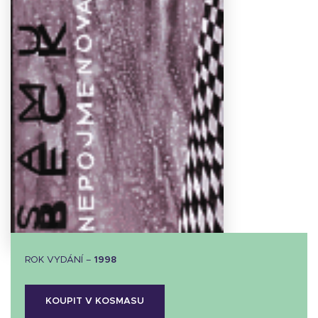
Stáhnout
obálku
9.97 KB
ROK VYDÁNÍ –
1998
KOUPIT V KOSMASU