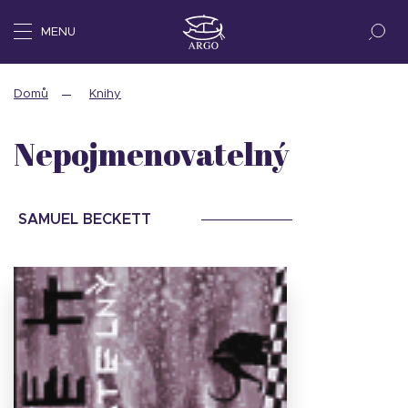
MENU
Domů
Knihy
Nepojmenovatelný
SAMUEL BECKETT