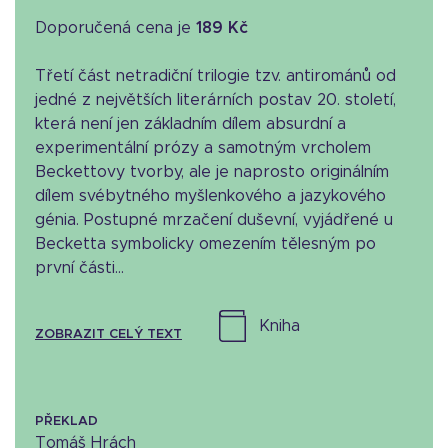
Doporučená cena je
189 Kč
Třetí část netradiční trilogie tzv. antirománů od
jedné z největších literárních postav 20. století,
která není jen základním dílem absurdní a
experimentální prózy a samotným vrcholem
Beckettovy tvorby, ale je naprosto originálním
dílem svébytného myšlenkového a jazykového
génia. Postupné mrzačení duševní, vyjádřené u
Becketta symbolicky omezením tělesným po
první části...
kniha
ZOBRAZIT CELÝ TEXT
PŘEKLAD
Tomáš Hrách