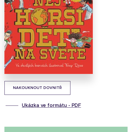
Stáhnout
obálku
32.05 KB
NAKOUKNOUT DOVNITŘ
Ukázka ve formátu -
PDF