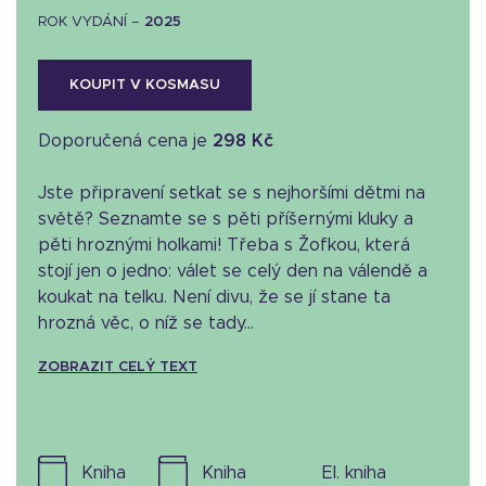
ROK VYDÁNÍ –
2025
KOUPIT V KOSMASU
Doporučená cena je
298 Kč
Jste připravení setkat se s nejhoršími dětmi na
světě? Seznamte se s pěti příšernými kluky a
pěti hroznými holkami! Třeba s Žofkou, která
stojí jen o jedno: válet se celý den na válendě a
koukat na telku. Není divu, že se jí stane ta
hrozná věc, o níž se tady...
ZOBRAZIT CELÝ TEXT
kniha
kniha
el. kniha