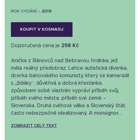
ROK VYDÁNÍ –
2019
KOUPIT V KOSMASU
Doporučená cena je
298 Kč
Anička z Bánovců nad Bebravou, hrdinka, jež
měla reálný předobraz. Lehce autistická dívenka,
dcerka bánovského komunisty, který se kamarádil
s „židáky“, důvěřivá a dobrá křesťanka,
způsobem sobě vlastním vypráví příběh svůj,
příběh svého města, příběh své země –
Slovenska. Druhá světová válka a Slovenský štát,
často nebezpečně idealizovaný. A monsignor...
ZOBRAZIT CELÝ TEXT