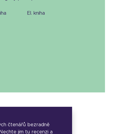
niha
el. kniha
ých čtenářů bezradně
. Nechte jim tu recenzi a