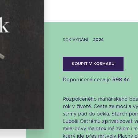
ROK VYDÁNÍ –
2024
KOUPIT V KOSMASU
Doporučená cena je
598 Kč
Rozpolceného mafiánského boss
Stáhnout obálku
rok v životě. Cesta za mocí a 
strmý pád do pekla. Štarch po
12.29 KB
Luboši Ostrému zprivatizovat v
miliardový majetek má zájem i m
který jde přes mrtvoly. Plachý 