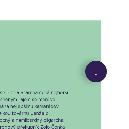
e Petra Štarcha čeká nejhorší
vysněným rájem se mění ve
máhá nejlepšímu kamarádovi
elkou továrnu. Jenže o
ocný a nemilosrdný oligarcha,
drogový překupník Zolo Čonka...