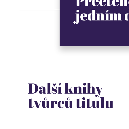
Přečten
jedním
Další knihy
tvůrců titulu