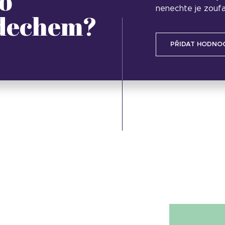
o
nenechte je zoufa
 dechem?
PŘIDAT HODNO