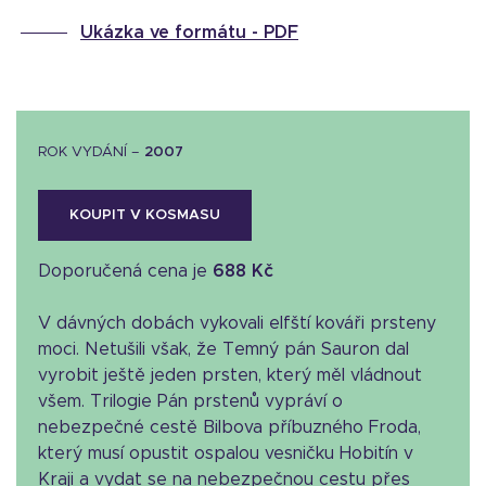
Ukázka ve formátu -
PDF
ROK VYDÁNÍ –
2007
KOUPIT V KOSMASU
Doporučená cena je
688 Kč
V dávných dobách vykovali elfští kováři prsteny
moci. Netušili však, že Temný pán Sauron dal
vyrobit ještě jeden prsten, který měl vládnout
všem. Trilogie Pán prstenů vypráví o
nebezpečné cestě Bilbova příbuzného Froda,
který musí opustit ospalou vesničku Hobitín v
Kraji a vydat se na nebezpečnou cestu přes