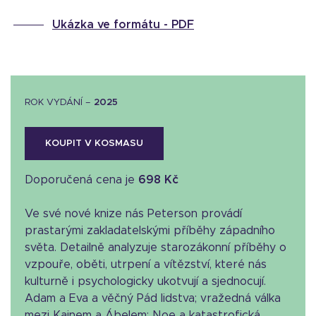
Ukázka ve formátu -
PDF
ROK VYDÁNÍ –
2025
KOUPIT V KOSMASU
Doporučená cena je
698 Kč
Ve své nové knize nás Peterson provádí
prastarými zakladatelskými příběhy západního
světa. Detailně analyzuje starozákonní příběhy o
vzpouře, oběti, utrpení a vítězství, které nás
kulturně i psychologicky ukotvují a sjednocují.
Adam a Eva a věčný Pád lidstva; vražedná válka
mezi Kainem a Ábelem; Noe a katastrofická