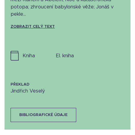
potopa; zhroucení babylonské věže; Jonáš v
pekle...
ZOBRAZIT CELÝ TEXT
kniha
el. kniha
PŘEKLAD
Jindřich Veselý
BIBLIOGRAFICKÉ ÚDAJE