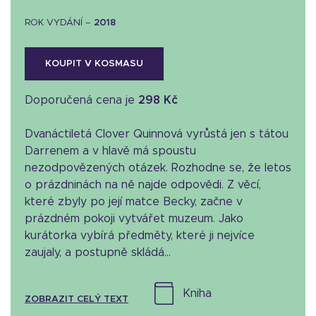
ROK VYDÁNÍ –
2018
KOUPIT V KOSMASU
Doporučená cena je
298 Kč
Dvanáctiletá Clover Quinnová vyrůstá jen s tátou
Darrenem a v hlavě má spoustu
nezodpovězených otázek. Rozhodne se, že letos
o prázdninách na ně najde odpovědi. Z věcí,
které zbyly po její matce Becky, začne v
prázdném pokoji vytvářet muzeum. Jako
kurátorka vybírá předměty, které ji nejvíce
zaujaly, a postupně skládá...
kniha
ZOBRAZIT CELÝ TEXT