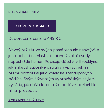
ROK VYDÁNÍ –
2021
KOUPIT V KOSMASU
Doporučená cena je
448 Kč
Slavný režisér ve svých pamětech nic neskrývá a
jeho pohled na vlastní bouřlivé životní osudy
nepostrádá humor. Popisuje dětství v Brooklynu,
jak získával autorské ostruhy, vypráví, jak se
těžce protloukal jako komik na standupových
pódiích. Svým šťavnatým vypravěčským stylem
vykládá, jak došlo k tomu, že posléze přeběhl k
filmu; provede...
ZOBRAZIT CELÝ TEXT