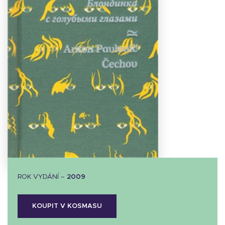
Stáhnout
obálku
25.52 KB
ROK VYDÁNÍ –
2009
KOUPIT V KOSMASU