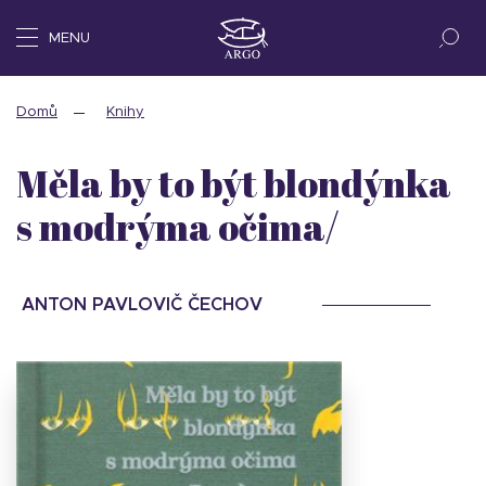
MENU
Domů
Knihy
Měla by to být blondýnka
s modrýma očima/
ANTON PAVLOVIČ ČECHOV