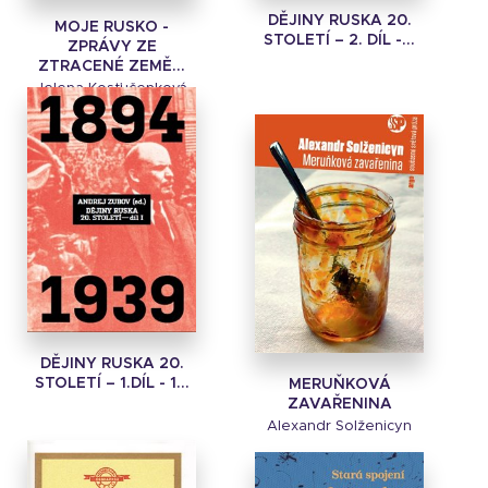
DĚJINY RUSKA 20.
MOJE RUSKO -
STOLETÍ – 2. DÍL -...
ZPRÁVY ZE
ZTRACENÉ ZEMĚ...
Jelena Kosťučenková
DĚJINY RUSKA 20.
STOLETÍ – 1.DÍL - 1...
MERUŇKOVÁ
ZAVAŘENINA
Alexandr Solženicyn