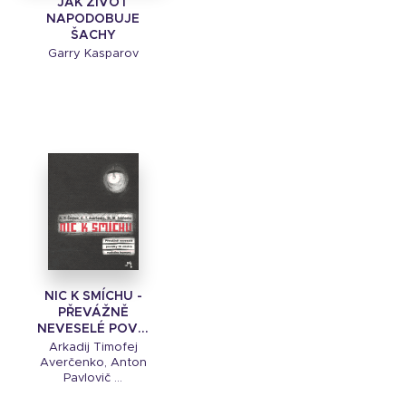
JAK ŽIVOT
NAPODOBUJE
ŠACHY
Garry Kasparov
NIC K SMÍCHU -
PŘEVÁŽNĚ
NEVESELÉ POV...
Arkadij Timofej
Averčenko, Anton
Pavlovič ...