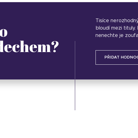
Tisíce nerozhodn
o
bloudí mezi tituly
nenechte je zoufa
 dechem?
PŘIDAT HODNO