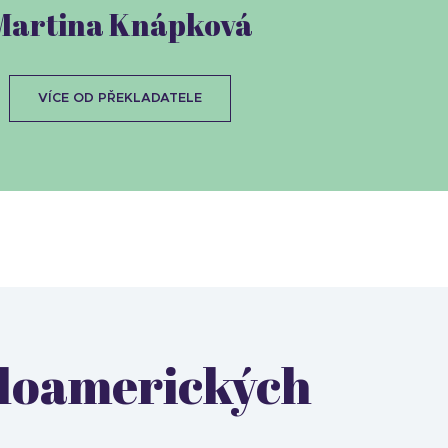
Martina Knápková
VÍCE OD PŘEKLADATELE
ngloamerických