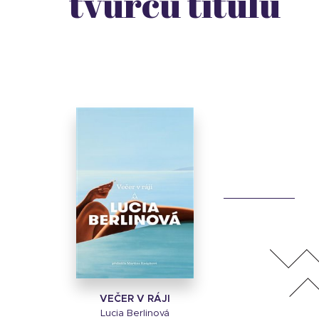
tvůrců titulu
VEČER V RÁJI
Lucia Berlinová