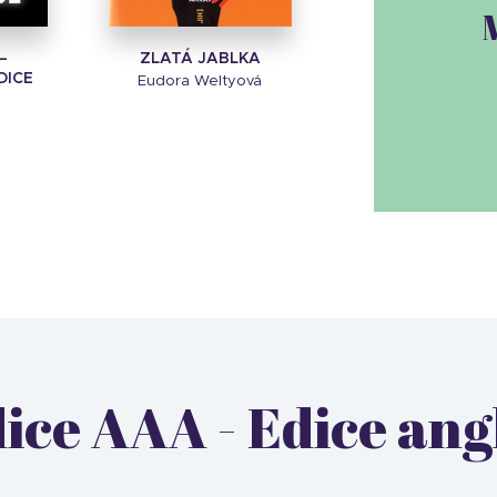
–
ZLATÁ JABLKA
DICE
Eudora Weltyová
edice AAA - Edice a