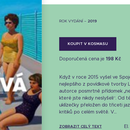
ROK VYDÁNÍ –
2019
KOUPIT V KOSMASU
Doporučená cena je
198 Kč
Když v roce 2015 vyšel ve Spo
nejlepšího z povídkové tvorby Lu
autorce posmrtně přídomek „nej
které jste nikdy neslyšeli“. Od 
uklízečky přeložen do třiceti jaz
kritiků po celém světě. V...
e
ZOBRAZIT CELÝ TEXT