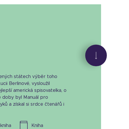
jených státech výběr toho
cii Berlinové, vysloužil
lepší americká spisovatelka, o
té doby byl Manuál pro
yků a získal si srdce čtenářů i
l. kniha
kniha