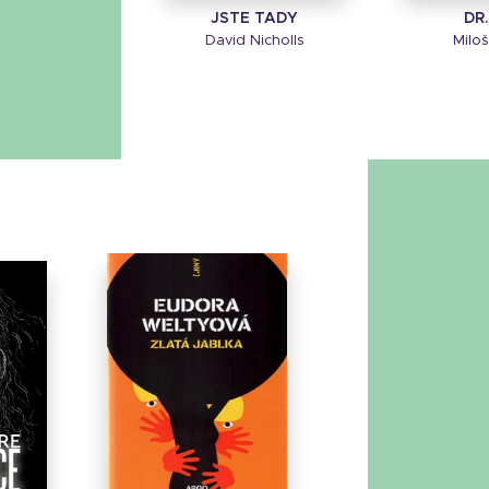
JSTE TADY
DR
David Nicholls
Milo