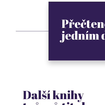
Přečten
jedním
Další knihy