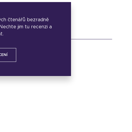
ých čtenářů bezradně
. Nechte jim tu recenzi a
t.
CENÍ