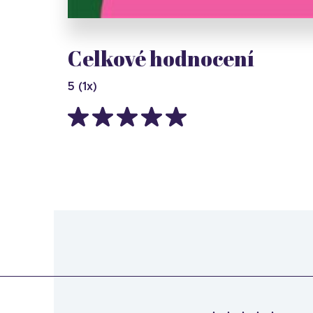
Celkové hodnocení
5
(
1
x)