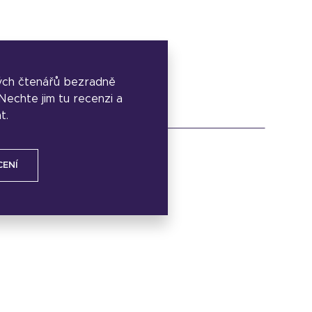
ých čtenářů bezradně
. Nechte jim tu recenzi a
t.
CENÍ