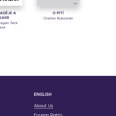
NADĚJE A
O PITÍ
SAKR
Charles Bukowski
agan, Nick
ave
ENGLISH
About Us
Foreign Rights