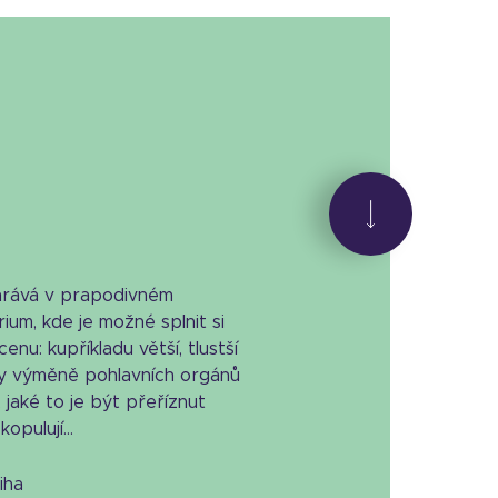
hrává v prapodivném
ium, kde je možné splnit si
enu: kupříkladu větší, tlustší
íky výměně pohlavních orgánů
aké to je být přeříznut
pulují...
niha