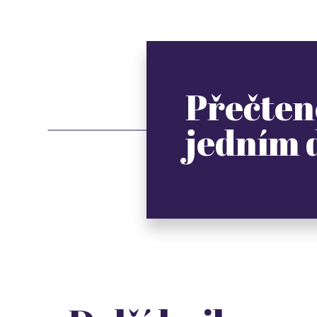
Přečten
jedním