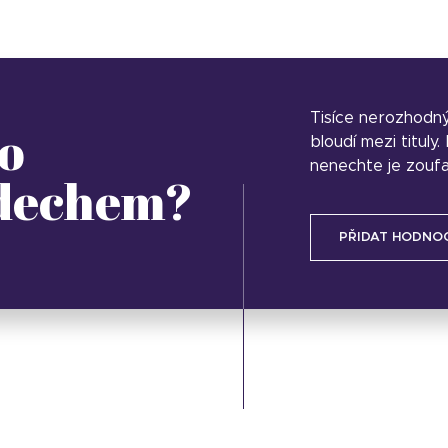
Tisíce nerozhodn
o
bloudí mezi tituly
nenechte je zoufa
 dechem?
PŘIDAT HODNO