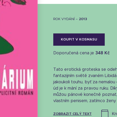
ROK VYDÁNÍ –
2013
KOUPIT V KOSMASU
Doporučená cena je
348 Kč
Tato erotická groteska se ode
fantazijním světě zvaném Libidár
jakoukoli touhu, byť za nemalou c
úd je k mání za pravou ruku. D
můžou pánové konečně poznat, j
vlastním penisem, zatímco ženy ko
Stáhnout obálku
11.8 KB
k
ZOBRAZIT CELÝ TEXT