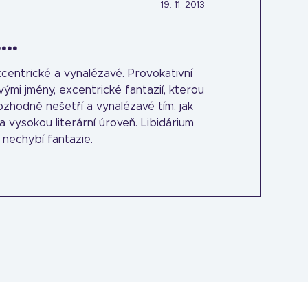
19. 11. 2013
...
 excentrické a vynalézavé. Provokativní
vými jmény, excentrické fantazií, kterou
ozhodně nešetří a vynalézavé tím, jak
vysokou literární úroveň. Libidárium
m nechybí fantazie.