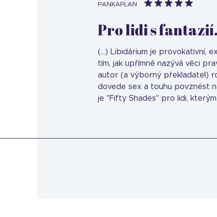
PANKAPLAN
Pro lidi s fantazií.
(...) Libidárium je provokativní,
tím, jak upřímně nazývá věci pra
autor (a výborný překladatel) r
dovede sex a touhu povznést na 
je "Fifty Shades" pro lidi, který