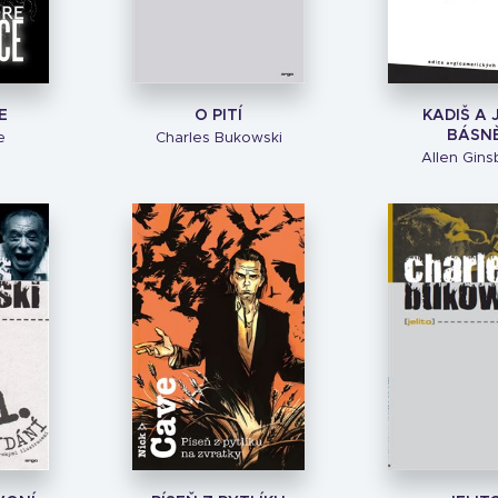
E
O PITÍ
KADIŠ A 
BÁSN
e
Charles Bukowski
Allen Gins