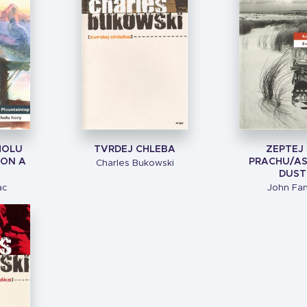
HOLU
TVRDEJ CHLEBA
ZEPTEJ 
 ON A
PRACHU/AS
Charles Bukowski
DUST
ac
John Fa