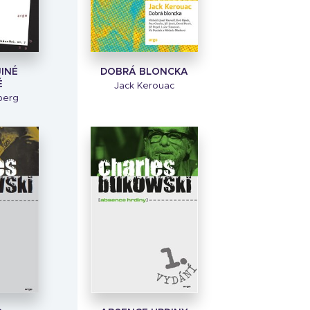
JINÉ
DOBRÁ BLONCKA
Ě
Jack Kerouac
berg