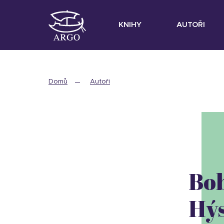
KNIHY
AUTOŘI
Domů
Autoři
Bo
Hý