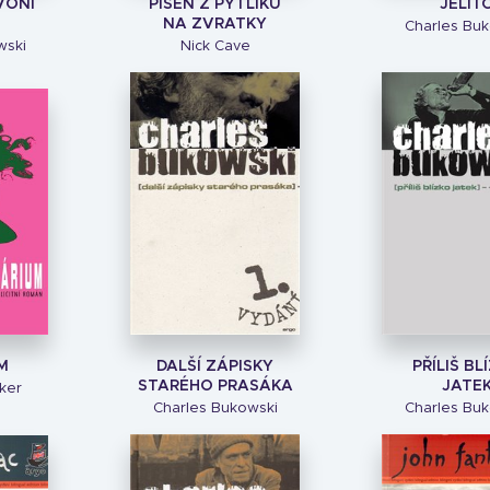
VONÍ
PÍSEŇ Z PYTLÍKU
JELIT
NA ZVRATKY
Charles Buk
wski
Nick Cave
M
DALŠÍ ZÁPISKY
PŘÍLIŠ BL
STARÉHO PRASÁKA
JATE
ker
Charles Bukowski
Charles Buk