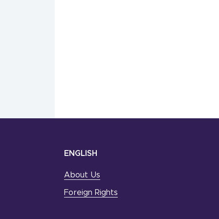
ENGLISH
About Us
Foreign Rights