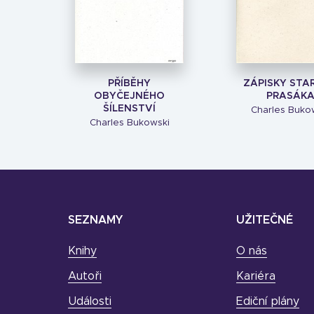
PŘÍBĚHY
ZÁPISKY STA
OBYČEJNÉHO
PRASÁK
ŠÍLENSTVÍ
Charles Buko
Charles Bukowski
SEZNAMY
UŽITEČNÉ
Knihy
O nás
Autoři
Kariéra
Události
Ediční plány