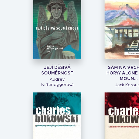
JEJÍ DĚSIVÁ
SÁM NA VRC
SOUMĚRNOST
HORY/ ALONE
MOUN...
Audrey
Niffeneggerová
Jack Kerou