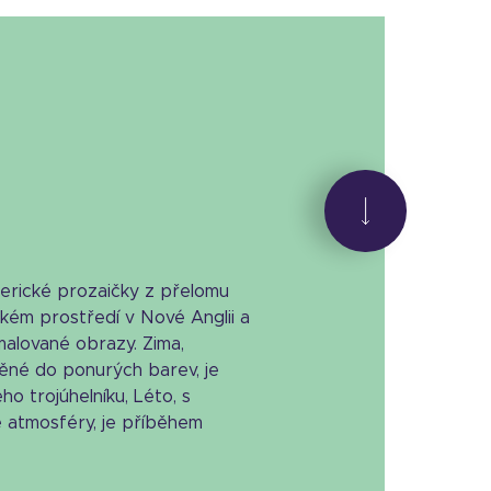
rické prozaičky z přelomu
ském prostředí v Nové Anglii a
malované obrazy. Zima,
aděné do ponurých barev, je
 trojúhelníku, Léto, s
 atmosféry, je příběhem