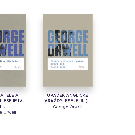
VATELÉ A
ÚPADEK ANGLICKÉ
: ESEJE IV.
VRAŽDY: ESEJE III. (...
1...
George Orwell
e Orwell