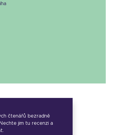
niha
ých čtenářů bezradně
. Nechte jim tu recenzi a
t.