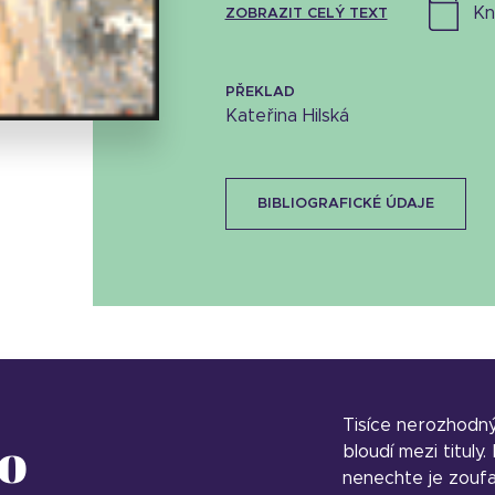
k
ZOBRAZIT CELÝ TEXT
Stáhnout obálku
7.71 KB
PŘEKLAD
Kateřina Hilská
BIBLIOGRAFICKÉ ÚDAJE
Tisíce nerozhodn
o
bloudí mezi tituly
nenechte je zoufa