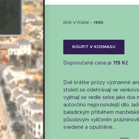
ROK VYDÁNÍ –
1995
KOUPIT V KOSMASU
Doporučená cena je
119 Kč
Dvě krátke prózy významné ame
století se odehrávají ve venkov
vyjímají se vedle sebe jako dva 
autorčino nejprosnulejší dílo, l
baladickým příběhem manželského
působivým vylíčením prázninové
svedené a opuštěné...