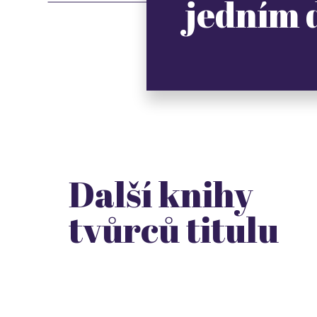
jedním
Další knihy
tvůrců titulu