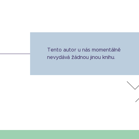
Tento autor u nás momentálně
nevydává žádnou jinou knihu.