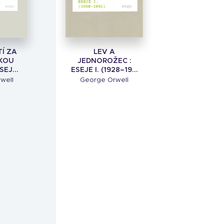
Í ZA
LEV A
KOU
JEDNOROŽEC :
EJ...
ESEJE I. (1928–19...
well
George Orwell