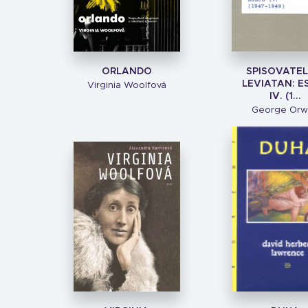
ORLANDO
SPISOVATEL
LEVIATAN: E
Virginia Woolfová
IV. (1...
George Orw