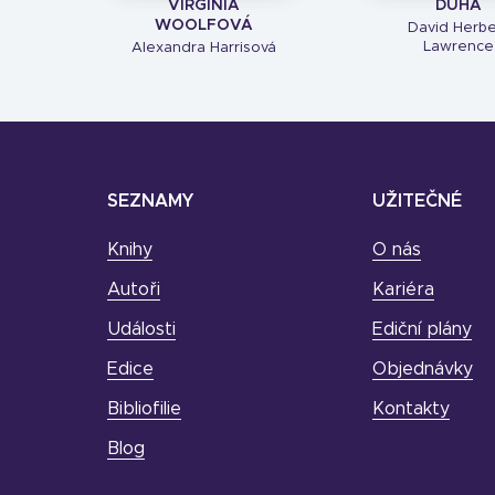
VIRGINIA
DUHA
WOOLFOVÁ
David Herbe
Lawrence
Alexandra Harrisová
SEZNAMY
UŽITEČNÉ
Knihy
O nás
Autoři
Kariéra
Události
Ediční plány
Edice
Objednávky
Bibliofilie
Kontakty
Blog