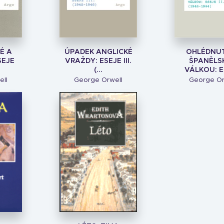
É A
ÚPADEK ANGLICKÉ
OHLÉDNUT
SEJE
VRAŽDY: ESEJE III.
ŠPANĚLS
(...
VÁLKOU: ES
ell
George Orwell
George Or