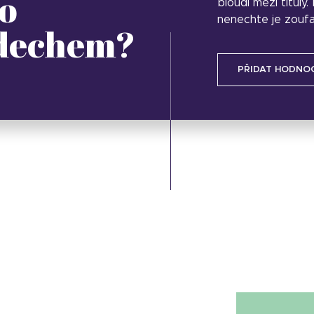
o
bloudí mezi tituly
nenechte je zoufa
 dechem?
PŘIDAT HODNO