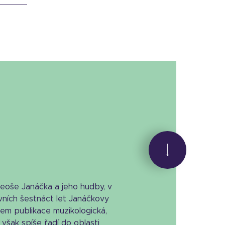
eoše Janáčka a jeho hudby, v
ních šestnáct let Janáčkovy
em publikace muzikologická,
však spíše řadí do oblasti