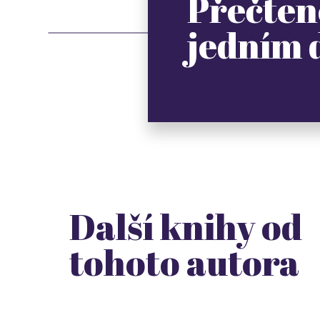
Přečten
jedním
Další knihy od
tohoto autora