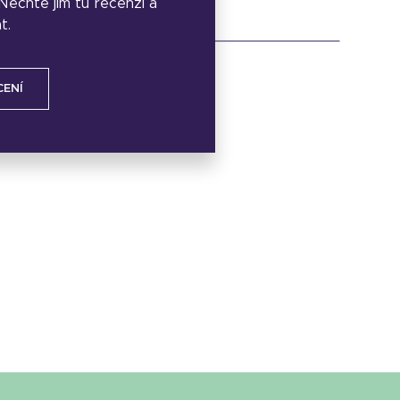
. Nechte jim tu recenzi a
t.
CENÍ