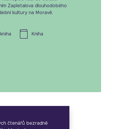
stěním Zapletalova dlouhodobého
dební kultury na Moravě.
l. kniha
kniha
ých čtenářů bezradně