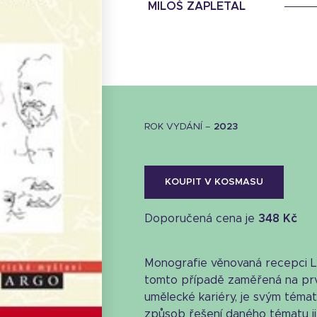
MILOŠ ZAPLETAL
ROK VYDÁNÍ –
2023
KOUPIT V KOSMASU
Doporučená cena je
348 Kč
Monografie věnovaná recepci L
tomto případě zaměřená na prv
umělecké kariéry, je svým témat
Stáhnout obálku
způsob řešení daného tématu ji 