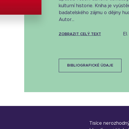
19.57 KB
kulturní historie. Kniha je vyú
badatelského zájmu o dějiny hu
Autor...
e
ZOBRAZIT CELÝ TEXT
BIBLIOGRAFICKÉ ÚDAJE
Tisíce nerozhodn