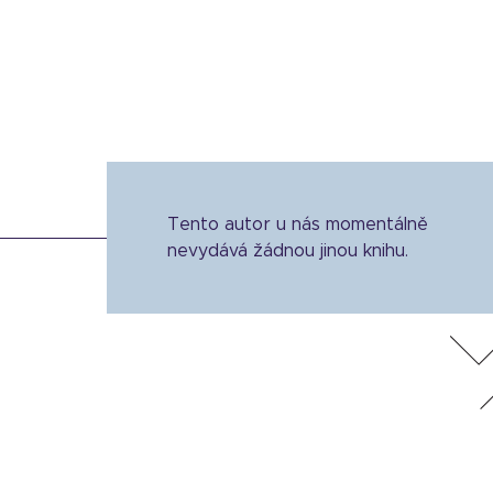
Tento autor u nás momentálně
nevydává žádnou jinou knihu.