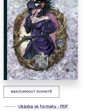
Stáhnout
obálku
35.18 KB
NAKOUKNOUT DOVNITŘ
Ukázka ve formátu -
PDF