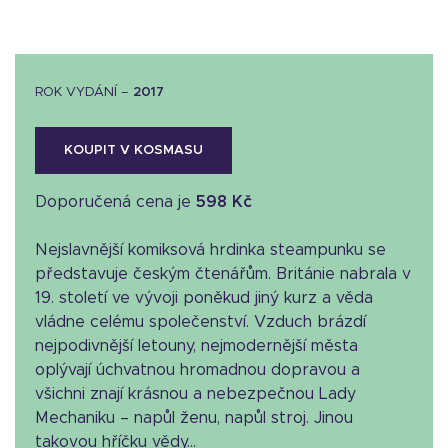
ROK VYDÁNÍ –
2017
KOUPIT V KOSMASU
Doporučená cena je
598 Kč
Nejslavnější komiksová hrdinka steampunku se
představuje českým čtenářům. Británie nabrala v
19. století ve vývoji poněkud jiný kurz a věda
vládne celému společenství. Vzduch brázdí
nejpodivnější letouny, nejmodernější města
oplývají úchvatnou hromadnou dopravou a
všichni znají krásnou a nebezpečnou Lady
Mechaniku – napůl ženu, napůl stroj. Jinou
takovou hříčku vědy...