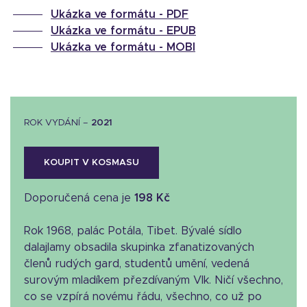
Ukázka ve formátu -
PDF
Ukázka ve formátu -
EPUB
Ukázka ve formátu -
MOBI
ROK VYDÁNÍ –
2021
KOUPIT V KOSMASU
Doporučená cena je
198 Kč
Rok 1968, palác Potála, Tibet. Bývalé sídlo
dalajlamy obsadila skupinka zfanatizovaných
členů rudých gard, studentů umění, vedená
surovým mladíkem přezdívaným Vlk. Ničí všechno,
co se vzpírá novému řádu, všechno, co už po