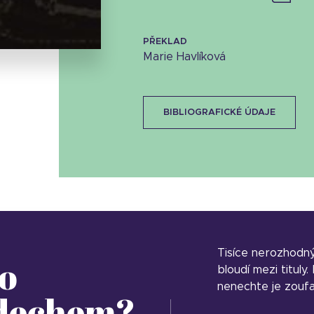
13.89 KB
PŘEKLAD
Marie Havlíková
BIBLIOGRAFICKÉ ÚDAJE
Tisíce nerozhodn
o
bloudí mezi tituly
nenechte je zoufa
 dechem?