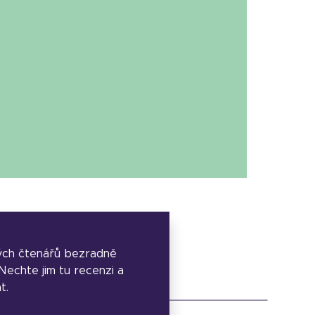
ých čtenářů bezradně
. Nechte jim tu recenzi a
t.