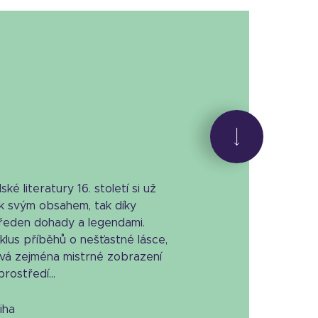
ké literatury 16. století si už
k svým obsahem, tak díky
předen dohady a legendami.
klus příběhů o nešťastné lásce,
pívá zejména mistrné zobrazení
ostředí...
niha