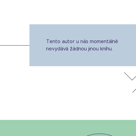
Tento autor u nás momentálně
nevydává žádnou jinou knihu.