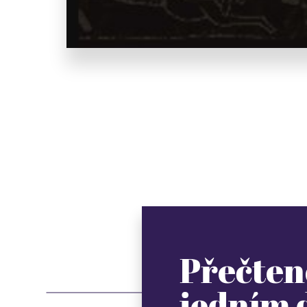
Přečten
jedním