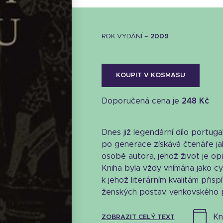
ROK VYDÁNÍ –
2009
KOUPIT V KOSMASU
Doporučená cena je
248 Kč
Dnes již legendární dílo portugals
po generace získává čtenáře ja
osobě autora, jehož život je o
Kniha byla vždy vnímána jako cy
k jehož literárním kvalitám přis
ženských postav, venkovského pr
k
ZOBRAZIT CELÝ TEXT
Stáhnout obálku