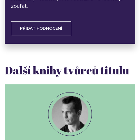
zoufat.
PŘIDAT HODNOCENÍ
Další knihy tvůrců titulu