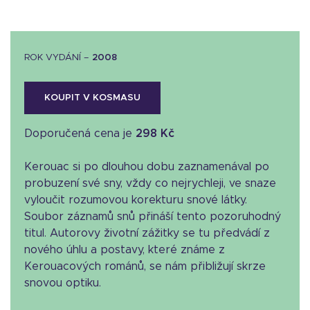
ROK VYDÁNÍ –
2008
KOUPIT V KOSMASU
Doporučená cena je
298 Kč
Kerouac si po dlouhou dobu zaznamenával po
probuzení své sny, vždy co nejrychleji, ve snaze
vyloučit rozumovou korekturu snové látky.
Soubor záznamů snů přináší tento pozoruhodný
titul. Autorovy životní zážitky se tu předvádí z
nového úhlu a postavy, které známe z
Kerouacových románů, se nám přibližují skrze
snovou optiku.