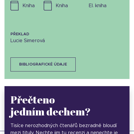
kniha
kniha
el. kniha
PŘEKLAD
Lucie Simerová
BIBLIOGRAFICKÉ ÚDAJE
Přečteno
jedním dechem?
Tisíce nerozhodných čtenářů bezradně bloudí
mezi tituly. Nechte jim tu recenzi a nenechte je