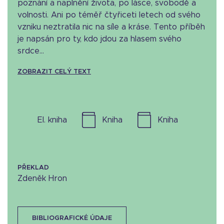
poznání a naplnění života, po lásce, svobodě a
volnosti. Ani po téměř čtyřiceti letech od svého
vzniku neztratila nic na síle a kráse. Tento příběh
je napsán pro ty, kdo jdou za hlasem svého
srdce...
ZOBRAZIT CELÝ TEXT
el. kniha
kniha
kniha
PŘEKLAD
Zdeněk Hron
BIBLIOGRAFICKÉ ÚDAJE