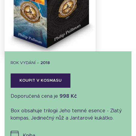
Stáhnout
obálku
15.41 KB
ROK VYDÁNÍ –
2018
KOUPIT V KOSMASU
Doporučená cena je
998 Kč
Box obsahuje trilogii Jeho temné esence - Zlatý
kompas, Jedinečný nůž a Jantarové kukátko.
kniha