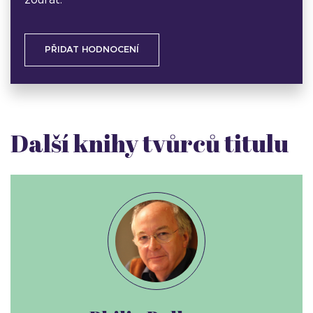
zoufat.
PŘIDAT HODNOCENÍ
Další knihy tvůrců titulu