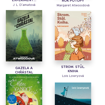
EXPERIMENT...
ROK POTOPY
J. L. Dʼamatová
Margaret Atwoodová
STROM. STŮL.
GAZELA A
KNIHA
CHŘÁSTAL
Lois Lowryová
Margaret Atwoodová