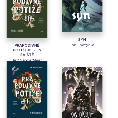
SYN
Lois Lowryová
PRAPODIVNÉ
POTÍŽE II: STÍN
SVIŠTĚ
Jeff VanderMeer