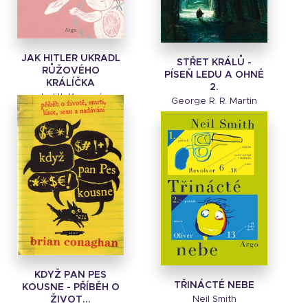
JAK HITLER UKRADL
STŘET KRÁLŮ -
RŮŽOVÉHO
PÍSEŇ LEDU A OHNĚ
KRÁLÍČKA
2.
Judith Kerrová
George R. R. Martin
KDYŽ PAN PES
TŘINÁCTÉ NEBE
KOUSNE - PŘÍBĚH O
ŽIVOT...
Neil Smith