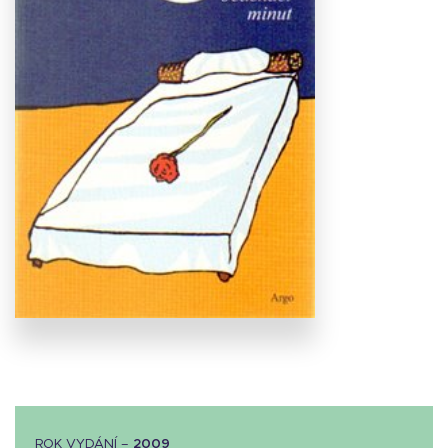
Stáhnout
obálku
20.6 KB
ROK VYDÁNÍ –
2009