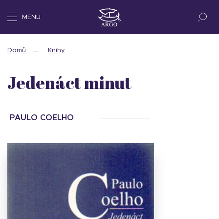
MENU
Domů
Knihy
Jedenáct minut
PAULO COELHO