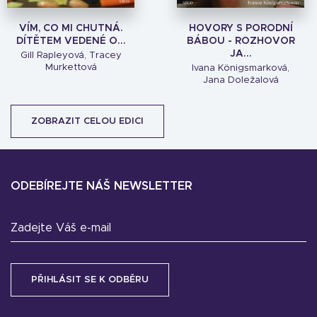
VÍM, CO MI CHUTNÁ.
HOVORY S PORODNÍ
DÍTĚTEM VEDENÉ O...
BÁBOU - ROZHOVOR
JA...
Gill Rapleyová, Tracey
Murkettová
Ivana Königsmarková,
Jana Doležalová
ZOBRAZIT CELOU EDICI
ODEBÍREJTE NÁŠ NEWSLETTER
Zadejte Váš e-mail