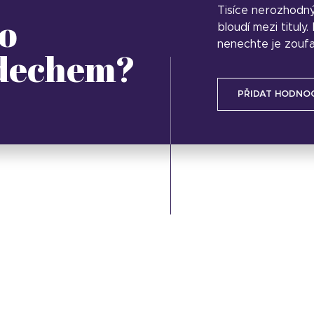
Tisíce nerozhodn
o
bloudí mezi tituly
nenechte je zoufa
 dechem?
PŘIDAT HODNO