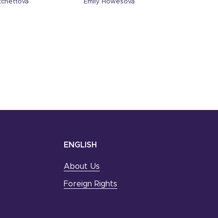
tchettová
Emily Howesová
ENGLISH
About Us
Foreign Rights