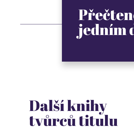
Přečten
jedním
Další knihy
tvůrců titulu