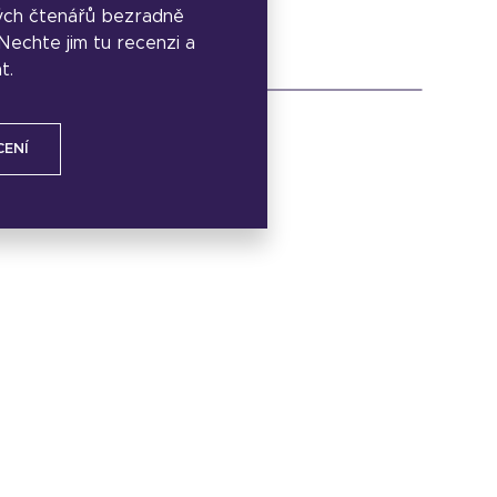
ých čtenářů bezradně
. Nechte jim tu recenzi a
t.
CENÍ