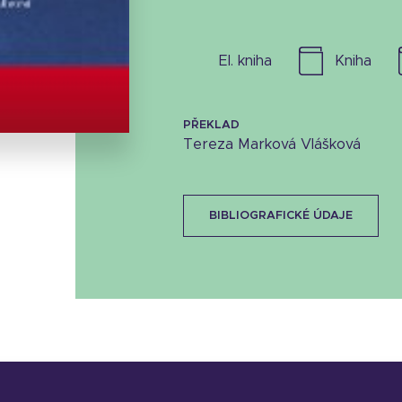
el. kniha
kniha
Stáhnout obálku
24.12 KB
PŘEKLAD
Tereza Marková Vlášková
BIBLIOGRAFICKÉ ÚDAJE