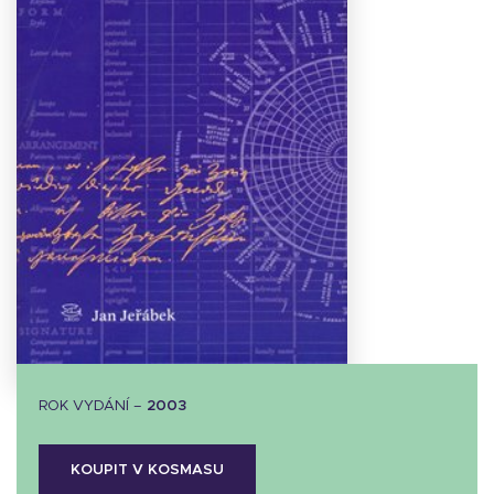
Stáhnout
obálku
28.76 KB
ROK VYDÁNÍ –
2003
KOUPIT V KOSMASU