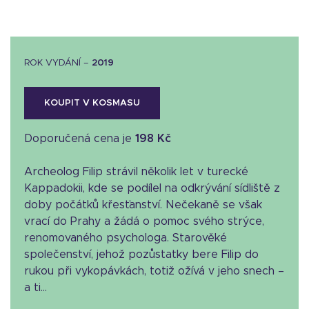
ROK VYDÁNÍ –
2019
KOUPIT V KOSMASU
Doporučená cena je
198 Kč
Archeolog Filip strávil několik let v turecké
Kappadokii, kde se podílel na odkrývání sídliště z
doby počátků křesťanství. Nečekaně se však
vrací do Prahy a žádá o pomoc svého strýce,
renomovaného psychologa. Starověké
společenství, jehož pozůstatky bere Filip do
rukou při vykopávkách, totiž ožívá v jeho snech –
a ti...