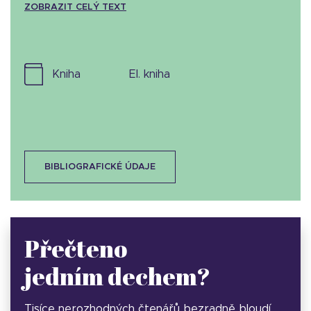
ZOBRAZIT CELÝ TEXT
kniha
el. kniha
BIBLIOGRAFICKÉ ÚDAJE
Přečteno
jedním dechem?
Tisíce nerozhodných čtenářů bezradně bloudí