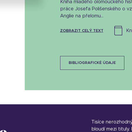
Kniha mladého olomouckého his
práce Josefa Polišenského o vz
Anglie na přelomu...
k
ZOBRAZIT CELÝ TEXT
BIBLIOGRAFICKÉ ÚDAJE
Tisíce nerozhodn
o
bloudí mezi tituly