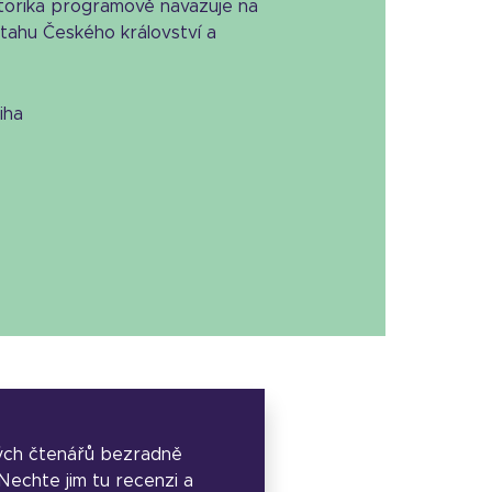
torika programově navazuje na
tahu Českého království a
niha
ých čtenářů bezradně
. Nechte jim tu recenzi a