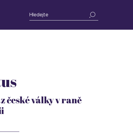
tus
az české války v raně
i