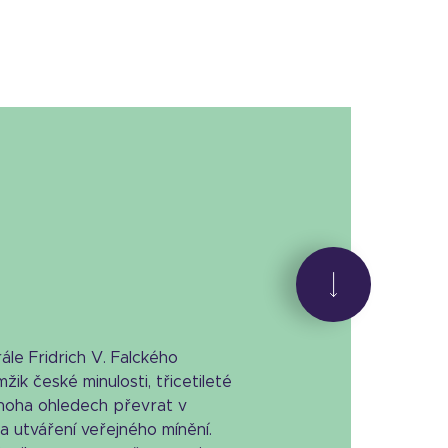
le Fridrich V. Falckého
ik české minulosti, třicetileté
mnoha ohledech převrat v
a utváření veřejného mínění.