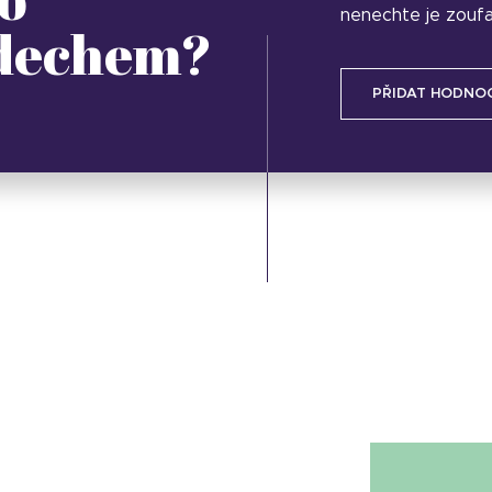
nenechte je zoufa
 dechem?
PŘIDAT HODNO