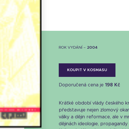
ROK VYDÁNÍ –
2004
KOUPIT V KOSMASU
Doporučená cena je
198 Kč
Krátké období vlády českého krá
Stáhnout obálku
představuje nejen zlomový okamž
7.02 KB
války a dějin reformace, ale v 
dějinách ideologie, propagandy 