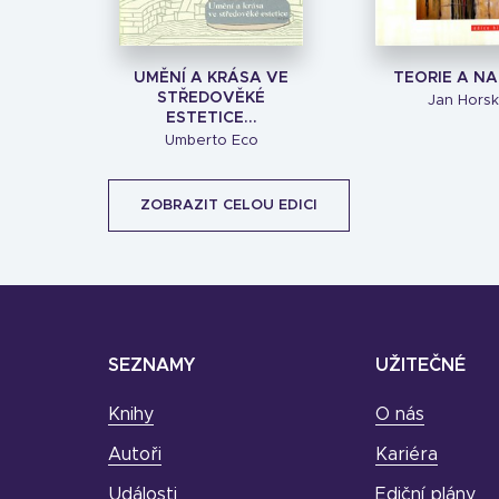
UMĚNÍ A KRÁSA VE
TEORIE A N
STŘEDOVĚKÉ
Jan Hors
ESTETICE...
Umberto Eco
ZOBRAZIT CELOU EDICI
SEZNAMY
UŽITEČNÉ
Knihy
O nás
Autoři
Kariéra
Události
Ediční plány