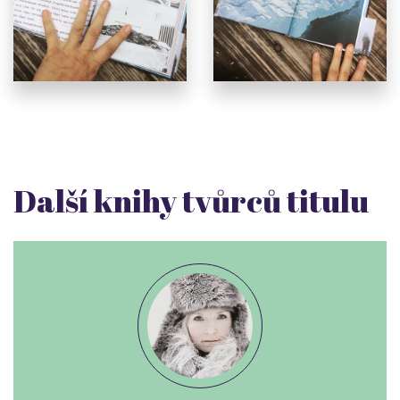
Další knihy tvůrců titulu