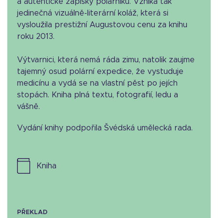
a autentické zápisky polárníků. Vzniká tak
jedinečná vizuálně-literární koláž, která si
vysloužila prestižní Augustovou cenu za knihu
roku 2013.
Výtvarnici, která nemá ráda zimu, natolik zaujme
tajemný osud polární expedice, že vystuduje
medicínu a vydá se na vlastní pěst po jejích
stopách. Kniha plná textu, fotografií, ledu a
vášně.
Vydání knihy podpořila Švédská umělecká rada.
kniha
PŘEKLAD