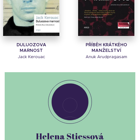
DULUOZOVA
PŘÍBĚH KRÁTKÉHO
MARNOST
MANŽELSTVÍ
Jack Kerouac
Anuk Arudpragasam
Helena Stiessová