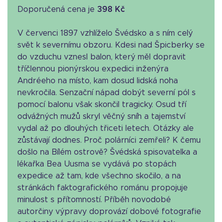
Doporučená cena je
398 Kč
V červenci 1897 vzhlíželo Švédsko a s ním celý
svět k severnímu obzoru. Kdesi nad Špicberky se
do vzduchu vznesl balon, který měl dopravit
tříčlennou pionýrskou expedici inženýra
Andréeho na místo, kam dosud lidská noha
nevkročila. Senzační nápad dobýt severní pól s
pomocí balonu však skončil tragicky. Osud tří
odvážných mužů skryl věčný sníh a tajemství
vydal až po dlouhých třiceti letech. Otázky ale
zůstávají dodnes. Proč polárníci zemřeli? K čemu
došlo na Bílém ostrově? Švédská spisovatelka a
lékařka Bea Uusma se vydává po stopách
expedice až tam, kde všechno skočilo, a na
stránkách faktografického románu propojuje
minulost s přítomností. Příběh novodobé
autorčiny výpravy doprovází dobové fotografie