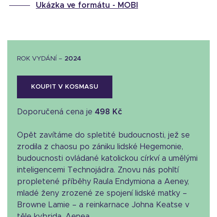
Ukázka ve formátu -
MOBI
ROK VYDÁNÍ –
2024
KOUPIT V KOSMASU
Doporučená cena je
498 Kč
Opět zavítáme do spletité budoucnosti, jež se
zrodila z chaosu po zániku lidské Hegemonie,
budoucnosti ovládané katolickou církví a umělými
inteligencemi Technojádra. Znovu nás pohltí
propletené příběhy Raula Endymiona a Aeney,
mladé ženy zrozené ze spojení lidské matky –
Browne Lamie – a reinkarnace Johna Keatse v
těle kybrida. Aenea...