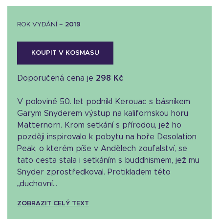
ROK VYDÁNÍ –
2019
KOUPIT V KOSMASU
Doporučená cena je
298 Kč
V polovině 50. let podnikl Kerouac s básníkem
Garym Snyderem výstup na kalifornskou horu
Matternorn. Krom setkání s přírodou, jež ho
později inspirovalo k pobytu na hoře Desolation
Peak, o kterém píše v Andělech zoufalství, se
tato cesta stala i setkáním s buddhismem, jež mu
Snyder zprostředkoval. Protikladem této
„duchovní...
ZOBRAZIT CELÝ TEXT