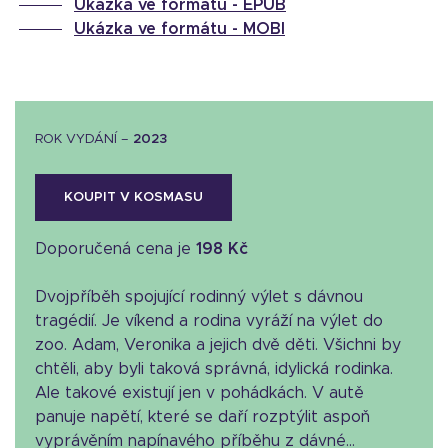
Ukázka ve formátu -
EPUB
Ukázka ve formátu -
MOBI
ROK VYDÁNÍ –
2023
KOUPIT V KOSMASU
Doporučená cena je
198 Kč
Dvojpříběh spojující rodinný výlet s dávnou
tragédií. Je víkend a rodina vyráží na výlet do
zoo. Adam, Veronika a jejich dvě děti. Všichni by
chtěli, aby byli taková správná, idylická rodinka.
Ale takové existují jen v pohádkách. V autě
panuje napětí, které se daří rozptýlit aspoň
vyprávěním napínavého příběhu z dávné...