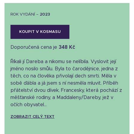
ROK VYDÁNÍ –
2023
KOUPIT V KOSMASU
Doporučená cena je
348 Kč
Říkali jí Dareba a nikomu se nelíbila. Vyslovit její
jméno nosilo smůlu. Byla to čarodějnice, jedna z
těch, co na člověka přivolají dech smrti. Měla v
sobě ďábla a já jsem s ní nesměla mluvit. Příběh
přátelství dvou dívek, Francesky, která pochází z
měšťanské rodiny, a Maddaleny/Dareby, jež v
očích obyvatel...
ZOBRAZIT CELÝ TEXT