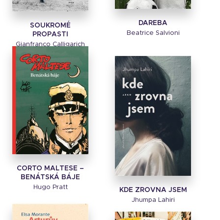
DAREBA
SOUKROMÉ
Beatrice Salvioni
PROPASTI
Gianfranco Calligarich
CORTO MALTESE –
BENÁTSKÁ BÁJE
Hugo Pratt
KDE ZROVNA JSEM
Jhumpa Lahiri