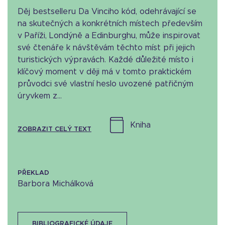
Děj bestselleru Da Vinciho kód, odehrávající se
na skutečných a konkrétních místech především
v Paříži, Londýně a Edinburghu, může inspirovat
své čtenáře k návštěvám těchto míst při jejich
turistických výpravách. Každé důležité místo i
klíčový moment v ději má v tomto praktickém
průvodci své vlastní heslo uvozené patřičným
úryvkem z...
kniha
ZOBRAZIT CELÝ TEXT
PŘEKLAD
Barbora Michálková
BIBLIOGRAFICKÉ ÚDAJE