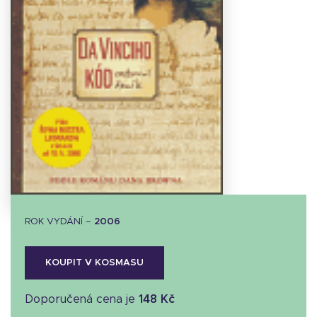
Stáhnout
obálku
7.88 KB
ROK VYDÁNÍ –
2006
KOUPIT V KOSMASU
Doporučená cena je
148 Kč