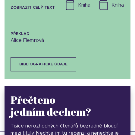
kniha
kniha
ZOBRAZIT CELÝ TEXT
PŘEKLAD
Alice Flemrová
BIBLIOGRAFICKÉ ÚDAJE
Přečteno
jedním dechem?
Tisíce nerozhodných čtenářů bezradně bloudí
mezi tituly. Nechte jim tu recenzi a nenechte je