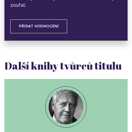
zoufat.
PŘIDAT HODNOCENÍ
Další knihy tvůrců titulu