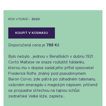
ROK VYDÁNÍ –
2023
KOUPIT V KOSMASU
Doporučená cena je
788 Kč
Bylo nebylo… jednou v Benátkách v dubnu 1921:
Corto Maltese ve snaze rozluštit hádanku,
kterou mu v dopise zaslal jeho přítel spisovatel
Frederick Rolfe, známý pod pseudonymem
Baron Corvo, zde pátrá po záhadném talismanu,
vzácném smaragdu s magickým nápisem, přičemž
se propadne střechou na tajnou schůzi
zednářské Velké lóže, zaplete...