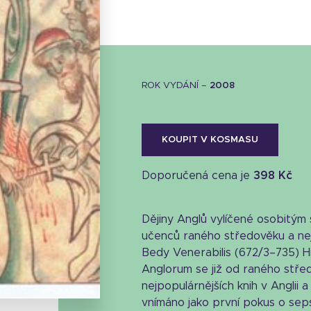
ROK VYDÁNÍ –
2008
KOUPIT V KOSMASU
Doporučená cena je
398 Kč
Dějiny Anglů vylíčené osobitým 
učenců raného středověku a nej
Stáhnout obálku
Bedy Venerabilis (672/3–735) Hi
Anglorum se již od raného stře
27.04 KB
nejpopulárnějších knih v Anglii a
vnímáno jako první pokus o sepsá