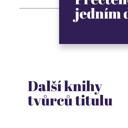
jedním
Další knihy
tvůrců titulu