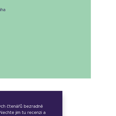
niha
ých čtenářů bezradně
. Nechte jim tu recenzi a