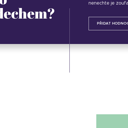
nenechte je zoufa
 dechem?
PŘIDAT HODNO