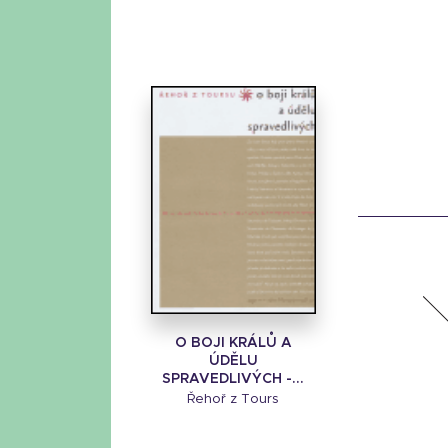
O BOJI KRÁLŮ A
ÚDĚLU
SPRAVEDLIVÝCH -...
Řehoř z Tours