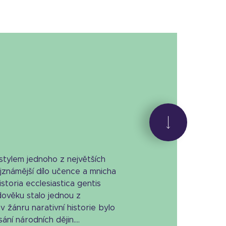
stylem jednoho z největších
známější dílo učence a mnicha
storia ecclesiastica gentis
dověku stalo jednou z
 v žánru narativní historie bylo
ní národních dějin....