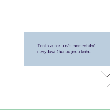
Tento autor u nás momentálně
nevydává žádnou jinou knihu.