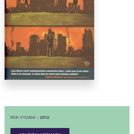
Stáhnout
obálku
24.55 KB
ROK VYDÁNÍ –
2012