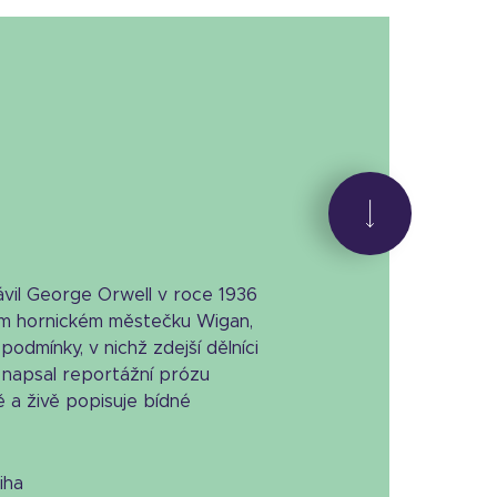
ávil George Orwell v roce 1936
ém hornickém městečku Wigan,
dmínky, v nichž zdejší dělníci
ti napsal reportážní prózu
ě a živě popisuje bídné
niha