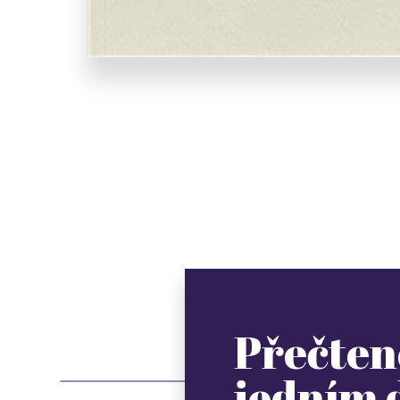
Přečten
jedním