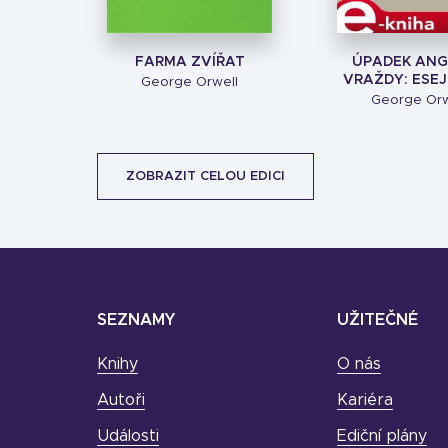
FARMA ZVÍŘAT
ÚPADEK ANG
VRAŽDY: ESEJE I
George Orwell
George Orw
ZOBRAZIT CELOU EDICI
SEZNAMY
UŽITEČNÉ
Knihy
O nás
Autoři
Kariéra
Události
Ediční plány