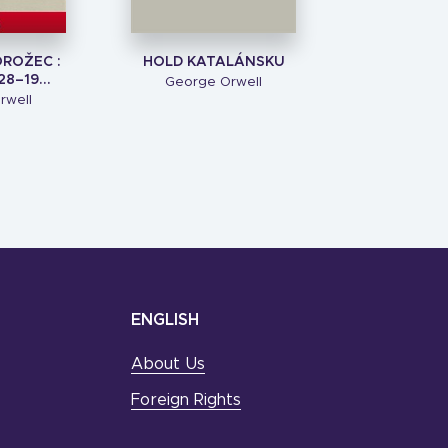
OROŽEC :
HOLD KATALÁNSKU
28–19...
George Orwell
rwell
ENGLISH
About Us
Foreign Rights