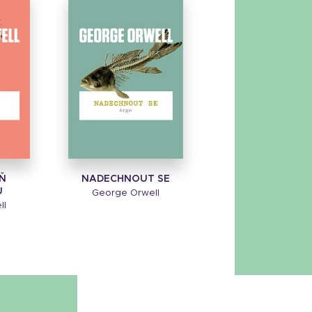
Ň
NADECHNOUT SE
U
George Orwell
ll