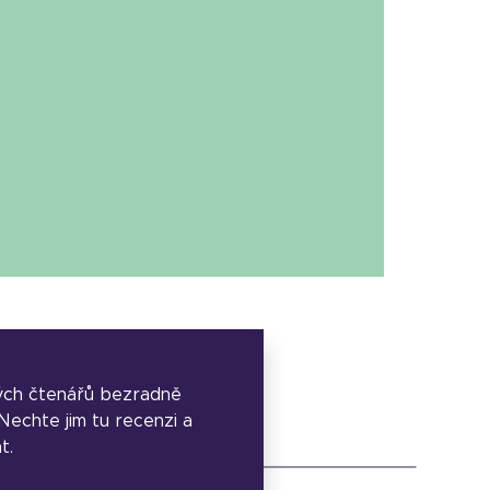
ých čtenářů bezradně
. Nechte jim tu recenzi a
t.