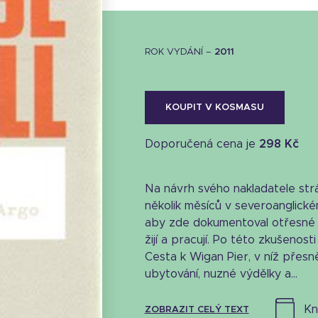
ROK VYDÁNÍ –
2011
KOUPIT V KOSMASU
Doporučená cena je
298 Kč
Na návrh svého nakladatele str
několik měsíců v severoanglick
aby zde dokumentoval otřesné po
žijí a pracují. Po této zkušenos
Cesta k Wigan Pier, v níž přesn
ubytování, nuzné výdělky a...
k
ZOBRAZIT CELÝ TEXT
Stáhnout obálku